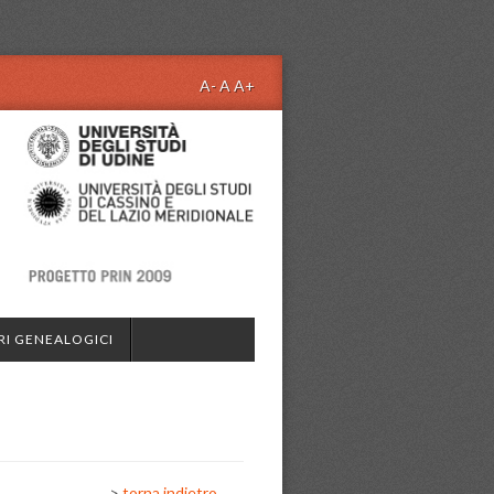
A-
A
A+
RI GENEALOGICI
>
torna indietro