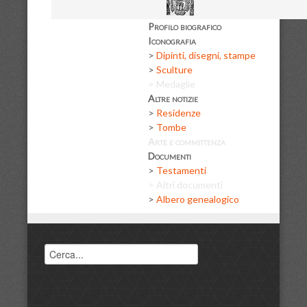
Profilo biografico
Iconografia
>
Dipinti, disegni, stampe
>
Sculture
> Medaglie
Altre notizie
>
Residenze
>
Tombe
Arte e committenza
Documenti
>
Testamenti
> Altri documenti
>
Albero genealogico