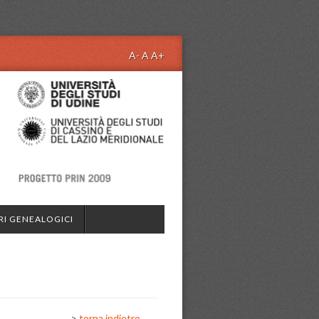
A-
A
A+
RI GENEALOGICI
>
torna indietro