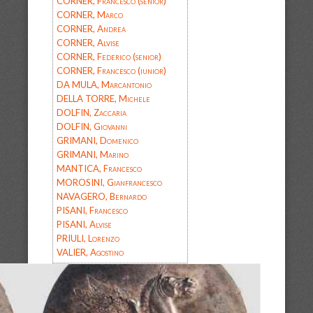
CORNER, Francesco (senior)
CORNER, Marco
CORNER, Andrea
CORNER, Alvise
CORNER, Federico (senior)
CORNER, Francesco (iunior)
DA MULA, Marcantonio
DELLA TORRE, Michele
DOLFIN, Zaccaria
DOLFIN, Giovanni
GRIMANI, Domenico
GRIMANI, Marino
MANTICA, Francesco
MOROSINI, Gianfrancesco
NAVAGERO, Bernardo
PISANI, Francesco
PISANI, Alvise
PRIULI, Lorenzo
VALIER, Agostino