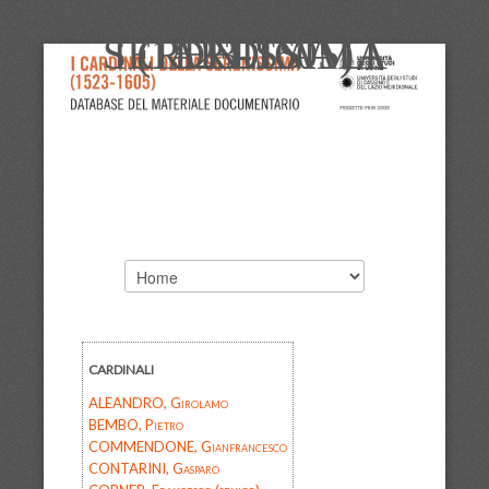
I CARDINALI DELLA SERENISSIMA (1523-1605)
CARDINALI
ALEANDRO, Girolamo
BEMBO, Pietro
COMMENDONE, Gianfrancesco
CONTARINI, Gasparo